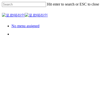
Skip
Hit enter to search or ESC to close
Clo
to
Me
main
Close
content
Search
Menu
No menu assigned
Menu
Residence
세대
대우건설 산성역 헤
리스톤