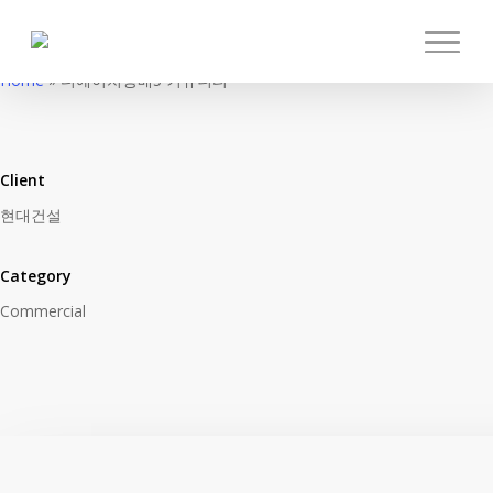
Commercial
Skip
디에이치방배5
to
Menu
main
Home
»
디에이치방배5 커뮤니티
커뮤니티
content
Client
현대건설
Category
Commercial