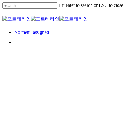
Skip
Hit enter to search or ESC to close
to
main
Close
content
Search
Menu
No menu assigned
Menu
Residence
세대
롯데건설 의정부 롯
데캐슬 나리벡시티