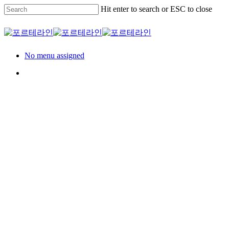
Skip
Hit enter to search or ESC to close
Clo
to
Me
main
Close
content
Search
Menu
No menu assigned
Menu
Residence
세대
롯데건설_HDC 현대
산업개발 대연 디아
이엘