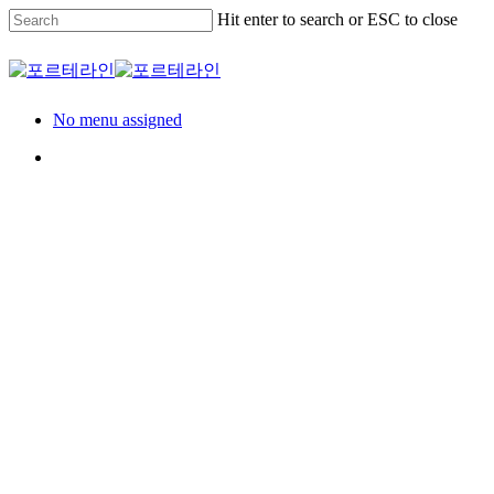
Skip
Hit enter to search or ESC to close
to
main
Close
content
Search
Menu
No menu assigned
Menu
Model House
견본주택
롯데캐슬 부산 주택
전시관