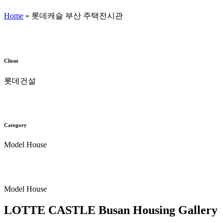
Home
»
롯데캐슬 부산 주택전시관
Client
롯데건설
Category
Model House
Model House
LOTTE CASTLE Busan Housing Gallery