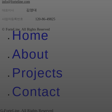
info@forteline.com
김영대
대표이사
120-86-49825
사업자등록번호
Close
© ForteLine. All Rights Reserved
Home
Menu
About
Projects
Contact
© ForteLine. All Rights Reserved