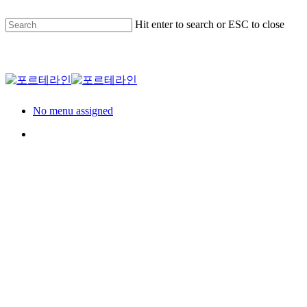
Skip
to
Hit enter to search or ESC to close
main
content
Close
Search
Menu
No menu assigned
Menu
세대
송산 리안비채 견
본주택