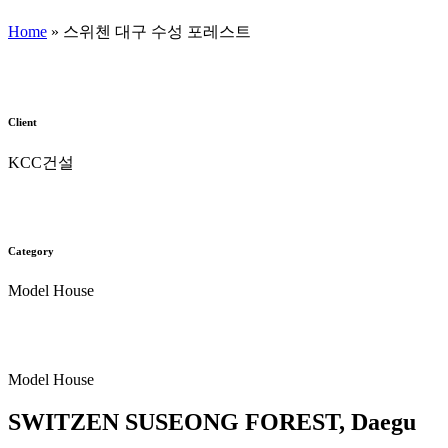
Home
»
스위첸 대구 수성 포레스트
Client
KCC건설
Category
Model House
Model House
SWITZEN SUSEONG FOREST, Daegu