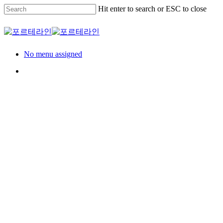
Skip
Hit enter to search or ESC to close
to
main
Close
content
Search
Menu
No menu assigned
Menu
Model House
견본주택
스위첸 대구 수성 포
레스트