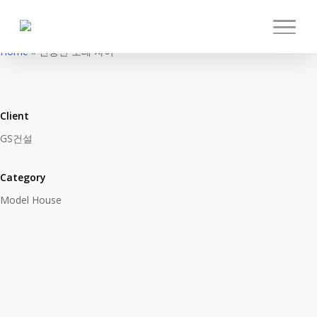
Model House
Skip
신동탄 포레 자
to
Menu
main
Home
»
신동탄 포레 자이
이
content
Client
GS건설
Category
Model House