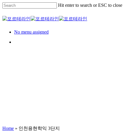
Skip
Hit enter to search or ESC to close
to
main
Close
content
Search
Menu
No menu assigned
Menu
Residence
세대
인천용현학익 3단지
Home
»
인천용현학익 3단지