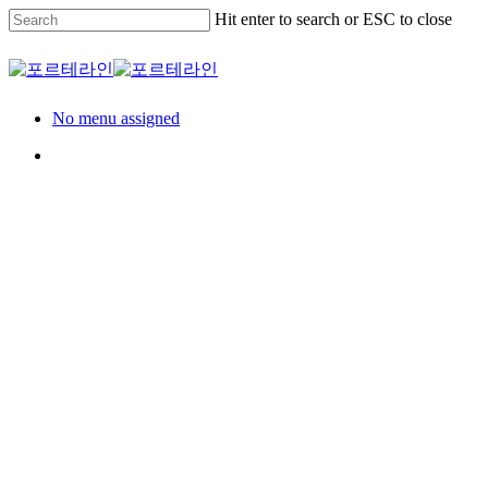
Skip
Hit enter to search or ESC to close
to
main
Close
content
Search
Menu
No menu assigned
Menu
Residence
견본주택
해운대역 푸르지오
더원