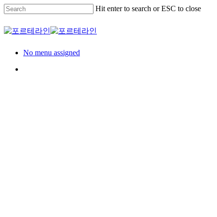
Skip
Hit enter to search or ESC to close
to
main
Close
content
Search
Menu
No menu assigned
Menu
Community
커뮤니티
GS건설 대구 용산 주
상복합