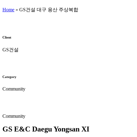
Home
»
GS건설 대구 용산 주상복합
Client
GS건설
Category
Community
Community
GS E&C Daegu Yongsan XI