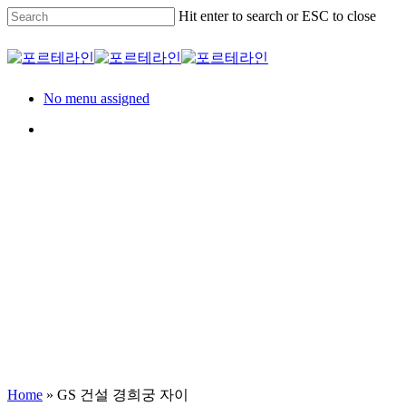
Skip
Hit enter to search or ESC to close
to
main
Close
content
Search
Menu
No menu assigned
Menu
Model House
세대
GS 건설 경희궁 자이
Home
»
GS 건설 경희궁 자이