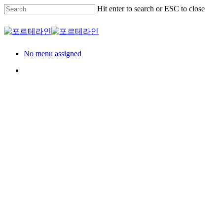
Skip
Hit enter to search or ESC to close
to
main
Close
content
Search
Menu
No menu assigned
Menu
Residence
세대
LH파주운정3
A20BL