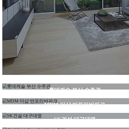
세대
롯데캐슬 부산 수주관
세대
MDM 더샵 반포리버파크
커뮤니티
SK건설 대구대명
커뮤니티