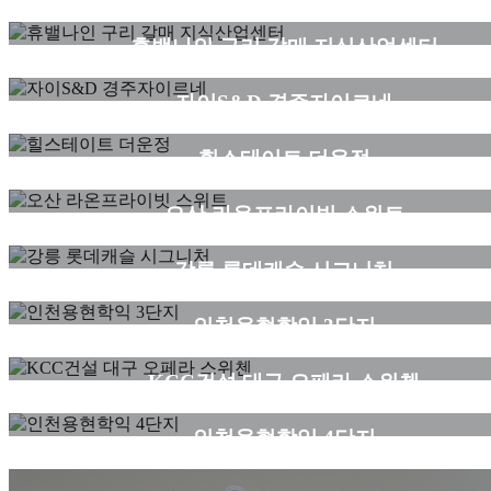
구리 갈매 지산
휴밸나인 구리 갈매 지식산업센터
세대
자이S&D 경주자이르네
세대
힐스테이트 더운정
세대
오산 라온프라이빗 스위트
세대
강릉 롯데캐슬 시그니처
세대
인천용현학익 3단지
세대
KCC건설 대구 오페라 스위첸
세대
인천용현학익 4단지