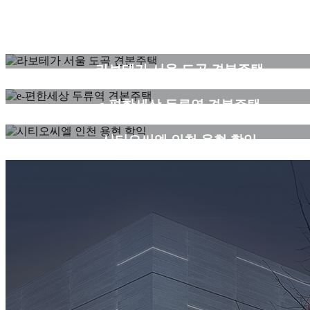
All
Model House
Residence
Community
Commercial
견본주택
라보테가 서울 도곡 견본주택
견본주택
e-편한세상 두류역 견본주택
시티오씨엘
시티오씨엘 인천 용현 학익