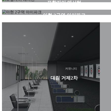
포항자이 애서턴
커뮤니티
아현 2구역 아이파크
커뮤니티
대림 거제2차