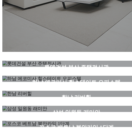
세대
롯데건설 부산 주택전시관
세대
하남 에코미사 힐스테이트 오피스텔
세대
한남 리버힐
세대
삼성 일원동 래미안
세대
포스코 베트남 북안카잉 1단계
세대