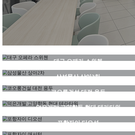
커뮤니티
대구 오페라 스위첸
커뮤니티
삼성물산 상아2차
커뮤니티
코오롱건설 대전 용두
커뮤니티
덕은개발 고양향동 현대 테라타워
세대
포항자이 디오션
세대