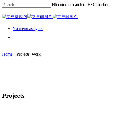
Skip
Hit enter to search or ESC to close
Clo
to
Me
main
Close
content
Search
Menu
No menu assigned
Menu
Home
»
Projects_work
Projects