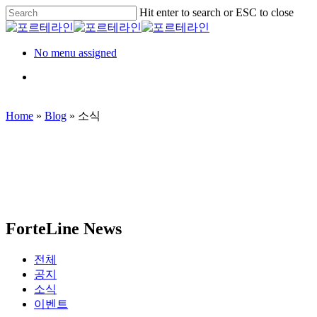
Skip
Hit enter to search or ESC to close
to
Close
main
Search
content
Menu
No menu assigned
Menu
Home
»
Blog
»
소식
ForteLine News
전체
공지
소식
이벤트